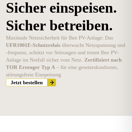
Sicher einspeisen.
Sicher betreiben.
Maximale Netzsicherheit für Ihre PV-Anlage: Das
UFR1001E-Schutzrelais
überwacht Netzspannung und
-frequenz, schützt vor Störungen und trennt Ihre PV-
Anlage im Notfall sicher vom Netz.
Zertifiziert nach
TOR Erzeuger Typ A
– für eine gesetzeskonforme,
störungsfreie Einspeisung
Jetzt bestellen